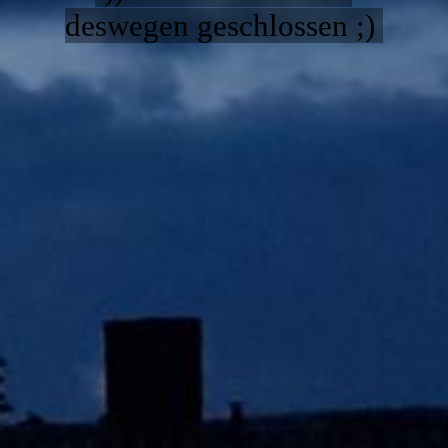
Und wieso Most?
deswegen geschlossen ;)
Team
Feiern&Seminare
Impressum