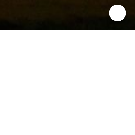
Impressum
Angaben gemäß § 5 TMG
Most & Kost - Kultur am See
Heike Müller-Deku
Dorfstraße Diemitz 13, 17252 Mirow